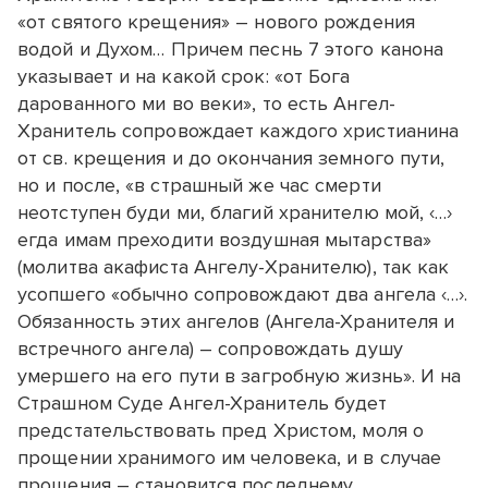
«от святого крещения» – нового рождения
водой и Духом… Причем песнь 7 этого канона
указывает и на какой срок: «от Бога
дарованного ми во веки», то есть Ангел-
Хранитель сопровождает каждого христианина
от св. крещения и до окончания земного пути,
но и после, «в страшный же час смерти
неотступен буди ми, благий хранителю мой, ‹…›
егда имам преходити воздушная мытарства»
(молитва акафиста Ангелу-Хранителю), так как
усопшего «обычно сопровождают два ангела ‹…›.
Обязанность этих ангелов (Ангела-Хранителя и
встречного ангела) – сопровождать душу
умершего на его пути в загробную жизнь». И на
Страшном Суде Ангел-Хранитель будет
предстательствовать пред Христом, моля о
прощении хранимого им человека, и в случае
прощения – становится последнему