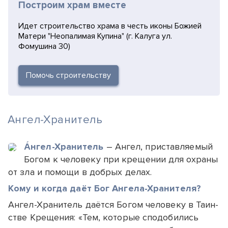
Построим храм вместе
Идет строительство храма в честь иконы Божией
Матери "Неопалимая Купина" (г. Калуга ул.
Фомушина 30)
Помочь строительству
Ангел-Хранитель
А́нгел-Храни­тель
– Ан­гел, прис­та­вля­емый
Бо­гом к че­ло­ве­ку при кре­ще­нии для ох­ра­ны
от зла и по­мо­щи в доб­рых де­лах.
Ко­му и ког­да да­ёт Бог Ан­ге­ла-Хра­ни­те­ля?
Ан­гел-Хра­ни­тель да­ёт­ся Бо­гом че­ло­ве­ку в Та­ин­
ст­ве Кре­ще­ния: «Тем, ко­то­рые спо­до­би­лись