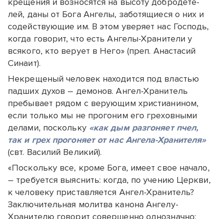
кре­ще­ния и воз­но­сят­ся на вы­со­ту доб­ро­де­те­
лей, даны от Бога Ангелы, заботящиеся о них и
содействующие им. В этом уверяет нас Господь,
когда говорит, что есть Ангелы-Хранители у
всякого, кто верует в Него» (преп. Анастасий
Синаит).
Некрещеный человек находится под властью
падших духов – демонов. Ангел-Хранитель
пребывает рядом с верующим христианином,
если только мы не прогоним его греховными
делами, поскольку
«как дым разгоняет пчел,
так и грех прогоняет от нас Ангела-Хранителя»
(свт. Василий Великий).
«Поскольку все, кроме Бога, имеет свое начало,
– требуется выяснить: когда, по учению Церкви,
к человеку приставляется Ангел-Хранитель?
Заключительная молитва канона Ангелу-
Хранителю говорит совершенно однозначно: