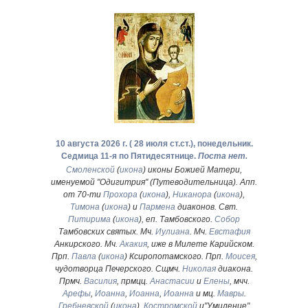
10 августа 2026 г. ( 28 июля ст.ст.), понедельник.
Седмица 11-я по Пятидесятнице.
Поста нет.
Смоленской
(
икона
) иконы Божией Матери,
именуемой "Одигитрия" (Путеводительница). Апп.
от 70-ти
Прохора
(
икона
),
Никанора
(
икона
),
Тимона
(
икона
) и
Пармена
диаконов. Свт.
Питирима
(
икона
), еп. Тамбовского.
Собор
Тамбовских святых. Мч.
Иулиана
. Мч.
Евстафия
Анкирского. Мч.
Акакия
, иже в Милете Карийском.
Прп.
Павла
(
икона
) Ксиропотамского. Прп.
Моисея
,
чудотворца Печерского. Сщмч.
Николая
диакона.
Прмч.
Василия
, прмцц.
Анастасии
и
Елены
, мчч.
Арефы
,
Иоанна
,
Иоанна
,
Иоанна
и мц.
Мавры
.
Гребневской
(
икона
),
Костромской
и"Умиление"