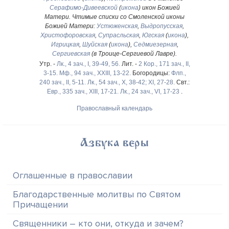
Серафимо-Дивеевской
(
икона
) икон Божией
Матери. Чтимые списки со Смоленской иконы
Божией Матери:
Устюженская
,
Выдропусская
,
Христофоровская
,
Супрасльская
,
Югская
(
икона
),
Игрицкая
,
Шуйская
(
икона
),
Седмиезерная
,
Сергиевская
(в Троице-Сергиевой Лавре).
Утр. -
Лк., 4 зач., I, 39-49, 56.
Лит. -
2 Кор., 171 зач., II,
3-15.
Мф., 94 зач., XXIII, 13-22.
Богородицы:
Флп.,
240 зач., II, 5-11.
Лк., 54 зач., X, 38-42; XI, 27-28.
Свт.:
Евр., 335 зач., XIII, 17-21.
Лк., 24 зач., VI, 17-23
.
Православный календарь
Азбука веры
Оглашенные в православии
Благодарственные молитвы по Святом
Причащении
Священники – кто они, откуда и зачем?