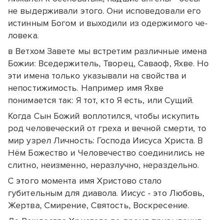
не вы­дер­жи­ва­ли это­го. Они ис­по­ве­до­ва­ли его
ис­тин­ным Бо­гом и вы­хо­ди­ли из одер­жи­мо­го че­
ло­ве­ка.
в Ветхом Завете мы встретим различные имена
Божии: Вседержитель, Творец, Саваоф, Яхве. Но
эти имена только указывали на свойства и
непостижимость. Например имя Яхве
понимается так: Я тот, кто Я есть, или Сущий.
Когда Сын Божий воплотился, чтобы искупить
род человеческий от греха и вечной смерти, то
мир узрел Личность: Господа Иисуса Христа. В
Нём Божество и Человечество соединились не
слитно, неизменно, неразлучно, нераздельно.
С этого момента имя Христово стало
губительным для диавола. Иисус - это Любовь,
Жертва, Смирение, Святость, Воскресение.