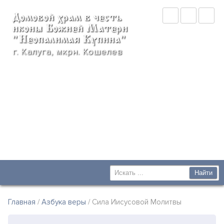
Домовой храм в честь
иконы Божией Матери
"Неопалимая Купина"
г. Калуга, мкрн. Кошелев
Главная
/
Азбука веры
/ Сила Иисусовой Молитвы