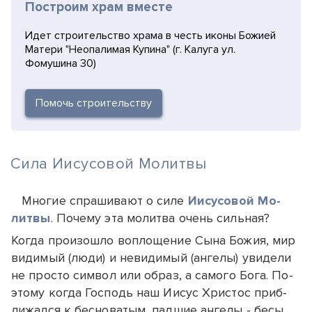
Построим храм вместе
Идет строительство храма в честь иконы Божией
Матери "Неопалимая Купина" (г. Калуга ул.
Фомушина 30)
Помочь строительству
Сила Иисусовой Молитвы
Многие спра­ши­ва­ют о си­ле
Иису­со­вой Мо­
лит­вы
. По­че­му эта мо­лит­ва очень силь­ная?
Ког­да про­изош­ло воп­ло­ще­ние Сына Бо­жия, мир
ви­ди­мый (лю­ди) и не­ви­ди­мый (ан­ге­лы) уви­де­ли
не прос­то сим­вол или об­раз, а са­мо­го Бо­га. По­
это­му ког­да Гос­подь наш Иисус Хрис­тос приб­
ли­жал­ся к бес­но­ва­тым, пад­шие ан­ге­лы - бе­сы