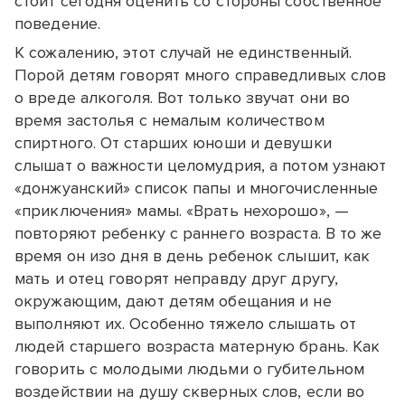
стоит сегодня оценить со стороны собственное
поведение.
К сожалению, этот случай не единственный.
Порой детям говорят много справедливых слов
о вреде алкоголя. Вот только звучат они во
время застолья с немалым количеством
спиртного. От старших юноши и девушки
слышат о важности целомудрия, а потом узнают
«донжуанский» список папы и многочисленные
«приключения» мамы. «Врать нехорошо», —
повторяют ребенку с раннего возраста. В то же
время он изо дня в день ребенок слышит, как
мать и отец говорят неправду друг другу,
окружающим, дают детям обещания и не
выполняют их. Особенно тяжело слышать от
людей старшего возраста матерную брань. Как
говорить с молодыми людьми о губительном
воздействии на душу скверных слов, если во