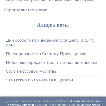
Строительство храма
Азбука веры
Дни особого поминовения усопшего (3, 9, 40
день)
Последование ко Святому Причащению
Небесная иерархия. Девять чинов ангельских
Сила Иисусовой Молитвы
Что можно и что нельзя в Церкви
Домовой храм в честь иконы Божией Матери
«Неопалимая Купина»
Калужской епархии
, Русской Православной Церкви
Московского