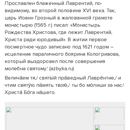
Прославлен блаженный Лаврентий, по-
видимому, во второй половине ХVI века. Так,
царь Иоанн Грозный в жалованной грамоте
монастырю (1565 г.) писал: «Монастырь
Рождества Христова, где лежит Лаврентий,
Христа ради юродивый». В житии первое
посмертное чудо записано под 1621 годом –
исцеление параличного боярина Кологривова,
который выздоровел после совершения
молебна святому.' (azbyka.ru)
Велича́ем тя,/ святы́й пра́ведный Лавре́нтие,/ и
чтим святу́ю па́мять твою́,/ ты бо мо́лиши за нас/
Христа́ Бо́га на́шего.