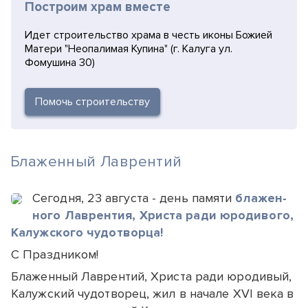
Построим храм вместе
Идет строительство храма в честь иконы Божией
Матери "Неопалимая Купина" (г. Калуга ул.
Фомушина 30)
Помочь строительству
Блаженный Лаврентий
Сегодня, 23 августа - день памяти
бла­жен­
ного Лав­рен­тия, Хрис­та ра­ди юро­ди­во­го,
Ка­луж­ско­го чу­до­твор­ца!
С Празд­ником!
Бла­жен­ный Лав­рен­тий, Хрис­та ради юро­ди­вый,
Калужский чудотворец, жил в начале ХVI века в