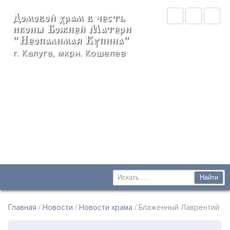
Домовой храм в честь
иконы Божией Матери
"Неопалимая Купина"
г. Калуга, мкрн. Кошелев
Главная
/
Новости
/
Новости храма
/ Блаженный Лаврентий