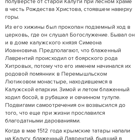
полуверсте от старой Калуги при лесном храме
в честь Рождества Христова, стоявшем наверху
горы.
Из его хижины был прокопан подземный ход в
церковь, где он слушал Богослужение. Бывал он
и в доме калужского князя Симеона
Иоанновича. Предполагают, что блаженный
Лаврентий происходил от боярского рода
Хитровых, потому что его именем начинался их
родовой помянник в Перемышльском
Лютиковом монастыре, находившемся в
Калужской епархии. Зимой и летом блаженный
ходил босой, в рубашке и овчинном тулупе.
Подвигами самоотречения он возвысился до
того, что еще при жизни прославился
благодатными дарованиями.
Когда в мае 1512 года крымские татары напали
на Калугу, блаженный Лаврентий, бывший в