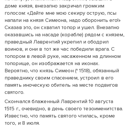
доме князя, внезапно закричал громким
голосом: «Дайте мне мою секиру острую, псы
напали на князя Симеона, надо оборонить его!»
Сказав это, он схватил топор и ушел. Внезапно
оказавшись на насаде (корабле) рядом с князем,
праведный Лаврентий укрепил и ободрил
воинов, и они в тот же час победили врага. С
топором в левой руке, насаженном на длинном
топорище, он изображается на иконах.
Вероятно, что князь Симеон († 1518), обязанный
праведнику своим спасением, устроил в его
память иноческую обитель на месте подвигов
святого.
Скончался блаженный Лаврентий 10 августа
1515 г., очевидно, в день своего тезоименитства.
Известно, что память святого чтилась, кроме
того, и 8 июля.