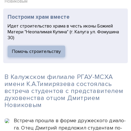
Новиковым
Построим храм вместе
Идет строительство храма в честь иконы Божией
Матери "Неопалимая Купина" (г. Калуга ул. Фомушина
30)
Помочь строительству
В Калужском филиале РГАУ-МСХА
имени К.А.Тимирязева состоялась
встреча студентов с представителем
духовенства отцом Дмитрием
Новиковым
Встреча прошла в фор­ме дру­жес­ко­го ди­ало­
га. Отец Дмит­рий пред­ло­жил сту­ден­там по­