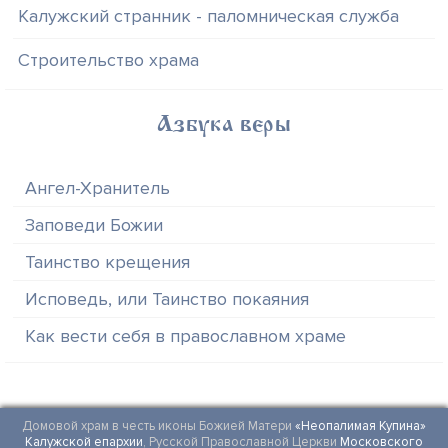
Калужский странник - паломническая служба
Строительство храма
Азбука веры
Ангел-Хранитель
Заповеди Божии
Таинство крещения
Исповедь, или Таинство покаяния
Как вести себя в православном храме
Домовой храм в честь иконы Божией Матери
«Неопалимая Купина»
Калужской епархии
, Русской Православной Церкви
Московского