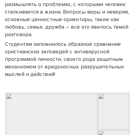
раз­мыш­лять о проб­лемах, с ко­то­ры­ми че­ло­век
стал­ки­ва­ет­ся в жиз­ни. Вопросы веры и неверия,
основные ценностные ориентиры, такие как
любовь, семья, дружба – всё это явилось темой
разговора.
Студентам запомнилось образное сравнение
христианских заповедей с антивирусной
программой личности, своего рода защитным
механизмом от вредоносных разрушительных
мыслей и действий!