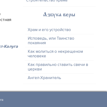
Строительство храма
а
Азбука веры
естная
Храм и его устройство
Исповедь, или Таинство
покаяния
т-Калуга
Как молиться о некрещеном
человеке
Как правильно ставить свечи в
церкви
Ангел-Хранитель
та