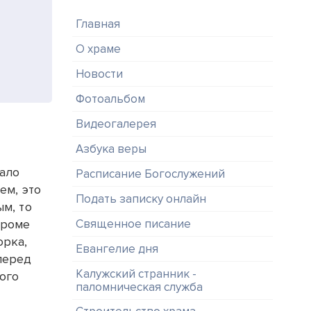
Главная
О храме
Новости
Фотоальбом
Видеогалерея
Азбука веры
чало
Расписание Богослужений
ем, это
Подать записку онлайн
ым, то
Кроме
Священное писание
орка,
Евангелие дня
перед
Калужский странник -
ого
паломническая служба