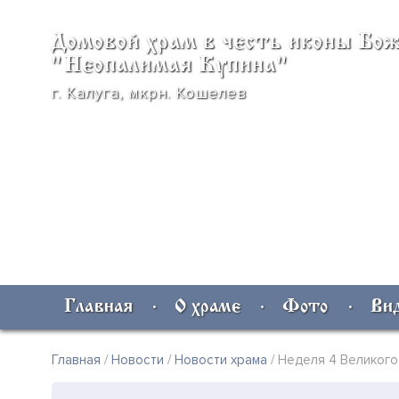
Домовой храм в честь
иконы Бо
"Неопалимая Купина"
г. Калуга, мкрн. Кошелев
Главная
О храме
Фото
Ви
Главная
/
Новости
/
Новости храма
/ Неделя 4 Великого