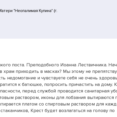
атери "Неопалимая Купина" (г.
кого поста. Преподобного Иоанна Лествичника. На
в храм приходить в масках? Мы этому не препятству
сть недомогание и чувствуете себя не очень здоров
ратится к батюшке, попросить причастить на дому. 
пасности, перед службой проводится санитарная уб
товым раствором, иконы для лобзания вытираются 
ирается платом со спиртовым раствором для кажд
стаканчиков, Крест будет возлагаться на голову по