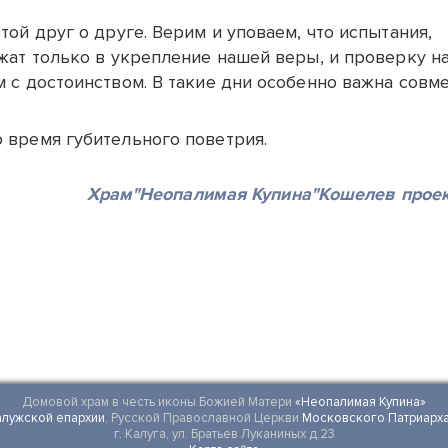
ой друг о друге. Верим и уповаем, что испытания,
жат только в укрепление нашей веры, и проверку н
 с достоинством. В такие дни особенно важна совм
 время губительного поветрия.
Храм"Неопалимая Купина"Кошелев проек
Домовой храм в честь иконы Божией Матери
«Неопалимая Купина»
алужской епархии
, Русской Православной Церкви
Московского Патриарха
г. Калуга, ул. Братьев Луканиных д.23