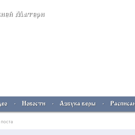
жией Матери
део
Новости
Азбука веры
Расписа
 поста